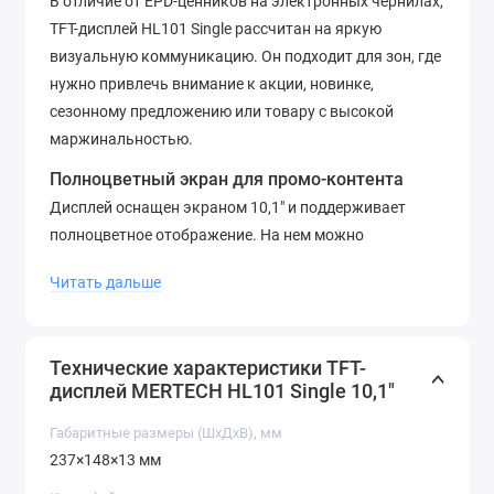
В отличие от EPD-ценников на электронных чернилах,
TFT-дисплей HL101 Single рассчитан на яркую
визуальную коммуникацию. Он подходит для зон, где
нужно привлечь внимание к акции, новинке,
сезонному предложению или товару с высокой
маржинальностью.
Полноцветный экран для промо-контента
Дисплей оснащен экраном 10,1″ и поддерживает
полноцветное отображение. На нем можно
показывать фотографии, видеоролики, рекламные
Читать дальше
изображения, цены, скидки, преимущества товара и
другие материалы, которые помогают покупателю
быстрее принять решение о покупке.
Технические характеристики TFT-
Формат Single означает, что устройство имеет один
дисплей MERTECH HL101 Single 10,1″
TFT-дисплей. Это удобное решение для размещения
Габаритные размеры (ШхДхВ), мм
на стенде, полке, витрине или в промо-зоне, где
237×148×13 мм
контент должен быть направлен на покупателя с