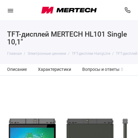
TFT-дисплей MERTECH HL101 Single
10,1″
Главная
Электронные ценники
TFT-дисплеи HangLine
TFT-дисплей
Описание
Характеристики
Вопросы и ответы
0