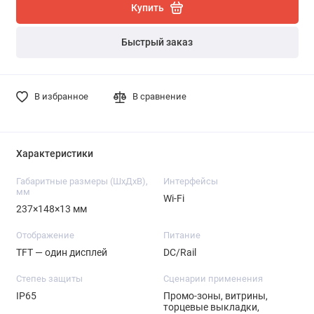
Купить
Быстрый заказ
В избранное
В сравнение
Характеристики
Габаритные размеры (ШхДхВ),
Интерфейсы
мм
Wi-Fi
237×148×13 мм
Отображение
Питание
TFT — один дисплей
DC/Rail
Степеь защиты
Сценарии применения
IP65
Промо-зоны, витрины,
торцевые выкладки,