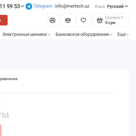
11 99 53
Telegram
info@mertech.uz
Язык
Русский
Корзина
0
и
0 сум
Электронные ценники
Банковское оборудование
Еще
сравнение
2
ум