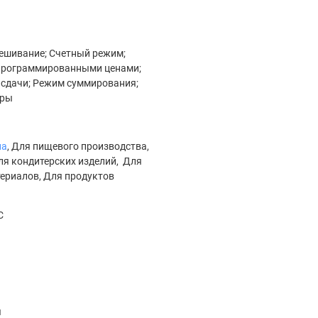
ешивание; Счетный режим;
апрограммированными ценами;
сдачи; Режим суммирования;
ары
на
, Для пищевого производства,
Для кондитерских изделий, Для
ериалов, Для продуктов
C
я