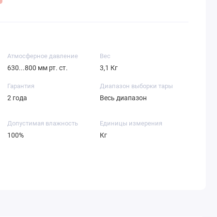
Атмосферное давление
Вес
630...800 мм рт. ст.
3,1 Кг
Гарантия
Диапазон выборки тары
2 года
Весь диапазон
Допустимая влажность
Единицы измерения
100%
Кг