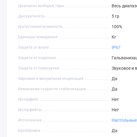
Допустима пятикратная перегрузка от максимального
Диапазон выборки тары
Весь диапаз
Устройство работает от свинцового аккумулятора. Одной 
Дискретность
5 гр
контроллер для защиты от избыточного заряда. Заряжать 
Допустимая влажность
100%
адаптер с защитой от перепадов напряжения.
Единицы измерения
Кг
Оформить заказ
Защита от влаги
IP67
На сайте компании MERTECH вы можете купить весы M-ER 3
продаем весовое оборудование по заводским ценам. Дост
Защита от коррозии
Гальваниза
сотрудничаем с клиентами из %goroda% и всех регионов Уз
Защита от перегрузки
Звуковое и 
Звуковая и визуальная индикация
Да
Изменение скорости стабилизации
Да
Интерфейс
Нет
Интерфейсы
Нет
Исполнение
Настольные
Калибровка
Да