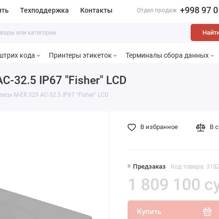
+998 97 0
ить
Техподдержка
Контакты
Отдел продаж
Найт
штрих кода
Принтеры этикеток
Терминалы сбора данных
-32.5 IP67 "Fisher" LСD
сы M-ER 329 AC-32.5 IP67 "Fisher" LСD
В избранное
В 
Предзаказ
Код товара: 318
1 809 100 с
Купить