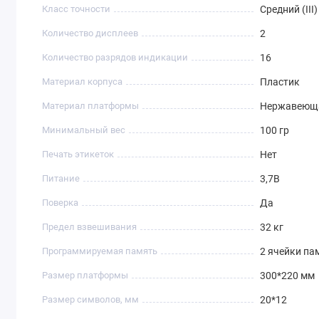
Класс точности
Средний (III)
Количество дисплеев
2
Количество разрядов индикации
16
Материал корпуса
Пластик
Материал платформы
Нержавеюща
Минимальный вес
100 гр
Печать этикеток
Нет
Питание
3,7В
Поверка
Да
Предел взвешивания
32 кг
Программируемая память
2 ячейки па
Размер платформы
300*220 мм
Размер символов, мм
20*12