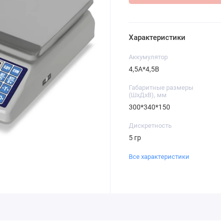
Характеристики
Аккумулятор
4,5А*4,5В
Габаритные размеры
(ШхДхВ), мм
300*340*150
Дискретность
5 гр
Все характеристики