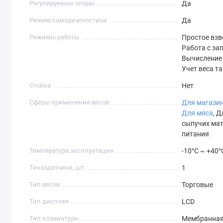
Регулируемые опоры
Да
Режим самодиагностики
Да
Режимы работы
Простое взв
Работа с з
Вычисление 
Учет веса т
Стойка
Нет
Сферы применения весов
Для магази
Для мяса
, 
сыпучих мат
питания
Температура эксплуатации
-10°C ~ +40°
Тензодатчики, шт
1
Тип весов
Торговые
Тип дисплея
LCD
Тип клавиатуры
Мембранна