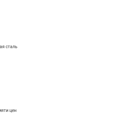
я сталь
мяти цен