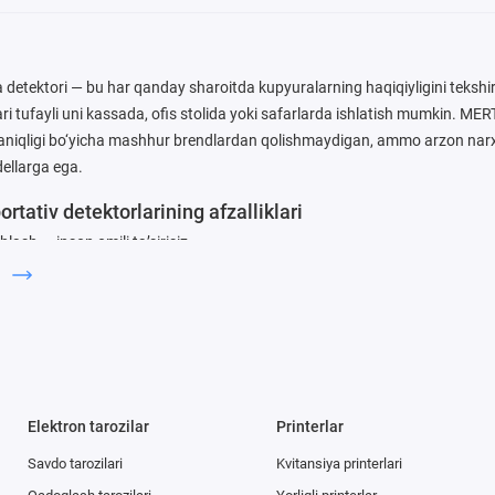
a detektori — bu har qanday sharoitda kupyuralarning haqiqiyligini teksh
ari tufayli uni kassada, ofis stolida yoki safarlarda ishlatish mumkin. 
a aniqligi bo‘yicha mashhur brendlardan qolishmaydigan, ammo arzon nar
ellarga ega.
tativ detektorlarining afzalliklari
lash — inson omili ta’sirisiz.
ordamida 4 ta mashinada o‘qiladigan belgini tekshiradi.
h
‘yoqlarini aniqlash algoritmi.
i har qanday tomondan tekshirish imkoniyati.
kupyura va nominal hisoblagich.
amlikdan himoyalangan mustahkam korpus.
vozli va vizual ko‘rsatish.
Elektron tarozilar
Printerlar
epul dasturiy yangilanish imkoniyati.
v banknot detektori LCD yoki LED displey bilan jihozlangan bo‘lishi mumki
Savdo tarozilari
Kvitansiya printerlari
iantlari mavjud. Natijalar uch tomondan ko‘rinadi va foydalanishni yanada