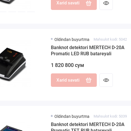
Xarid savati
Oldindan buyurtma
Mahsulot kodi: 5042
Banknot detektori MERTECH D-20A
Promatic LED RUB batareyali
1 820 800 сум
Xarid savati
Oldindan buyurtma
Mahsulot kodi: 5039
Banknot detektori MERTECH D-20A
Promatic TFT RUB batareyali