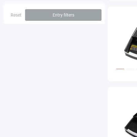
Reset
Entry filters