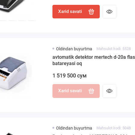
Xarid savati
Oldindan buyurtma
Mahsulot kodi: 5528
avtomatik detektor mertech d-20a fla
batareyasi oq
1 519 500 сум
Xarid savati
Oldindan buyurtma
Mahsulot kodi: 5048