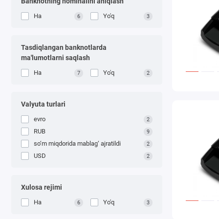
Banknotning nominalini aniqlash
Ha
Yo'q
6
3
Tasdiqlangan banknotlarda
ma'lumotlarni saqlash
Ha
Yo'q
7
2
Valyuta turlari
evro
2
RUB
9
so‘m miqdorida mablag‘ ajratildi
2
USD
2
Xulosa rejimi
Ha
Yo'q
6
3