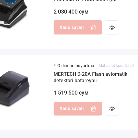
2 030 400 сум
Xarid savati
Oldindan buyurtma
Mahsulot kodi: 5520
MERTECH D-20A Flash avtomatik
detektori batareyali
1 519 500 сум
Xarid savati