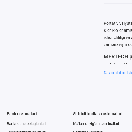
Portativ valyut
Kichik o‘lchaml
ishonchliligi v
zamonaviy mod
MERTECH por
Avtomatik ish
PDS tizimi y
Davomini o'qis
Anti-stoks bo
Kupyuralarn
O‘rnatilgan 
Chang va n
Natijalarni o
Bank uskunalari
Shtrixli kodlash uskunalari
USB orqali b
Har bir portati
Banknot hisoblagichlari
Ma'lumot yig'ish terminallari
yoki AKBsiz var