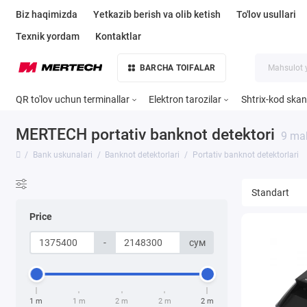
Biz haqimizda
Yetkazib berish va olib ketish
To'lov usullari
Texnik yordam
Kontaktlar
BARCHA TOIFALAR
QR to'lov uchun terminallar
Elektron tarozilar
Shtrix-kod skan
MERTECH portativ banknot detektori
9 mah
Bank uskunalari
Banknot detektorlari
Portativ banknot detektorlari
Price
-
сум
1 m
1 m
2 m
2 m
2 m