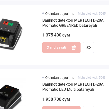
Oldindan buyurtma
Mahsulot kodi: 5045
Banknot detektori MERTECH D-20A
Promatic GREENRED batareyali
1 375 400 сум
Xarid savati
Oldindan buyurtma
Mahsulot kodi: 5043
Banknot detektori MERTECH D-20A
Promatic LED Multi batareyali
1 938 700 сум