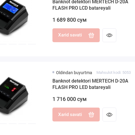
Banknot detektori MERTECH D-20A
FLASH PRO LCD batareyali
1 689 800 сум
Xarid savati
Oldindan buyurtma
Mahsulot kodi: 5053
Banknot detektori MERTECH D-20A
FLASH PRO LED batareyali
1 716 000 сум
Xarid savati