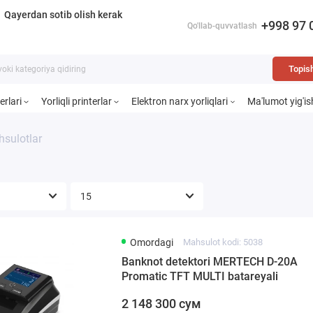
Qayerdan sotib olish kerak
+998 97 
Qo'llab-quvvatlash
Topis
erlari
Yorliqli printerlar
Elektron narx yorliqlari
Ma'lumot yig'is
sulotlar
Omordagi
Mahsulot kodi: 5038
Banknot detektori MERTECH D-20A
Promatic TFT MULTI batareyali
2 148 300 сум