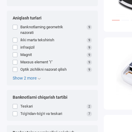
Aniqlash turlari
Banknotlarning geometrik
9
nazorati
ikki marta tekshirish
9
infraqizil
9
Magnit
9
Maxsus element "I"
9
Optik zichlikni nazorat qilish
9
Show 2 more
Banknotlarni chiqarish tartibi
Teskari
2
To'g'ridan-to'g'ri va teskari
7