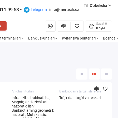
Til
O‘zbekcha
011 99 53
Telegram
info@mertech.uz
Savat
0
h
0 сум
h terminallari
Bank uskunalari
Kvitansiya printerlari
Boshqa
Aniqlash turlari
Banknotlarni tarqatish rejimi
Infraqizil; ultrabinafsha;
To'g'ridan-to'g'ri va teskari
Magnit; Optik zichlikni
nazorat qilish;
Banknotlarning geometrik
nazorati; Mutaxassis.